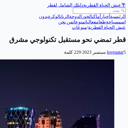
🌴
عيش الحياة القطرية
دليلك الشامل لقطر
الرئيسية
أخبار
أماكن
الخور
الدوحة
الريان
الوكرة
بدون
اسم
سياحة
طعام
فعاليات
منوعات
من نحن
عيش الحياة القطرية
/
منوعات
قطر تمضي نحو مستقبل تكنولوجي مشرق
5 سبتمبر 2023
loveqatar
·
229
كلمة