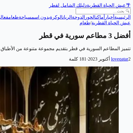
🌴
عيش الحياة القطرية
دليلك الشامل لقطر
الرئيسية
أخبار
أماكن
الخور
الدوحة
الريان
الوكرة
بدون اسم
سياحة
طعام
فعالي
عيش الحياة القطرية
/
طعام
أفضل 3 مطاعم سورية في قطر
تتميز المطاعم السورية في قطر بتقديم مجموعة متنوعة من الأطباق الت
2 أكتوبر 2023
loveqatar
·
181
كلمة