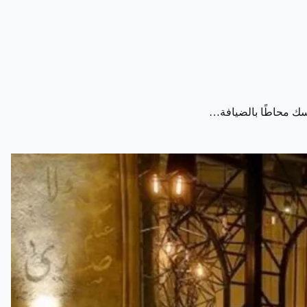
فسك محاطًا بالضيافة…