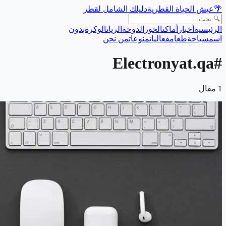
🌴
عيش الحياة القطرية
دليلك الشامل لقطر
الرئيسية
أخبار
أماكن
الخور
الدوحة
الريان
الوكرة
بدون
اسم
سياحة
طعام
فعاليات
منوعات
من نحن
Electronyat.qa
#
1
مقال