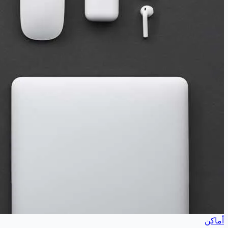
أماكن