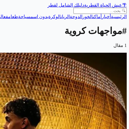
🌴
عيش الحياة القطرية
دليلك الشامل لقطر
الرئيسية
أخبار
أماكن
الخور
الدوحة
الريان
الوكرة
بدون اسم
سياحة
طعام
فعالي
#
مواجهات كروية
1
مقال