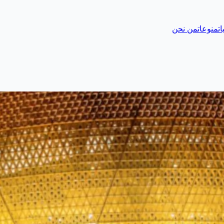
ات
منوعات
من نحن