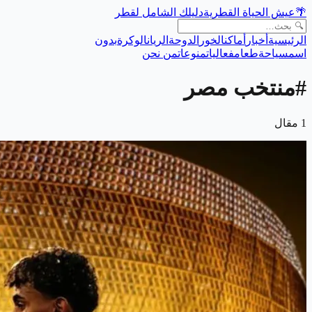
🌴
عيش الحياة القطرية
دليلك الشامل لقطر
الرئيسية
أخبار
أماكن
الخور
الدوحة
الريان
الوكرة
بدون
اسم
سياحة
طعام
فعاليات
منوعات
من نحن
#
منتخب مصر
1
مقال