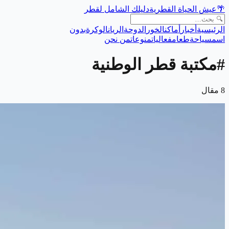
🌴
عيش الحياة القطرية
دليلك الشامل لقطر
الرئيسية
أخبار
أماكن
الخور
الدوحة
الريان
الوكرة
بدون
اسم
سياحة
طعام
فعاليات
منوعات
من نحن
#
مكتبة قطر الوطنية
8
مقال