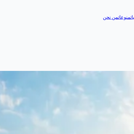
ات
منوعات
من نحن