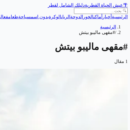
🌴
عيش الحياة القطرية
دليلك الشامل لقطر
الرئيسية
أخبار
أماكن
الخور
الدوحة
الريان
الوكرة
بدون اسم
سياحة
طعام
فعالي
الرئيسية
/
#مقهى ماليبو بيتش
#
مقهى ماليبو بيتش
1
مقال