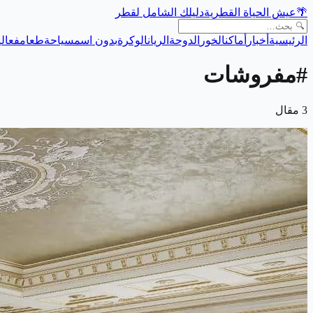
🌴
عيش الحياة القطرية
دليلك الشامل لقطر
الرئيسية
أخبار
أماكن
الخور
الدوحة
الريان
الوكرة
بدون اسم
سياحة
طعام
فعالي
#
مفروشات
3
مقال