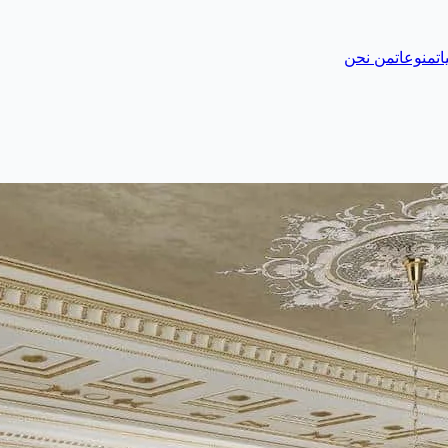
ات
منوعات
من نحن