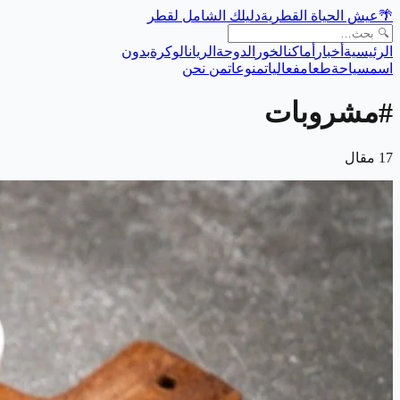
🌴
عيش الحياة القطرية
دليلك الشامل لقطر
الرئيسية
أخبار
أماكن
الخور
الدوحة
الريان
الوكرة
بدون
اسم
سياحة
طعام
فعاليات
منوعات
من نحن
#
مشروبات
17
مقال