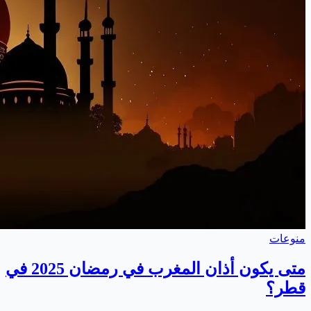
منوعات
متى يكون أذان المغرب في رمضان 2025 في
قطر؟