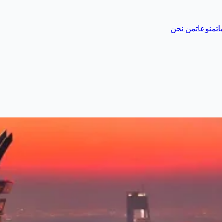
ات
منوعات
من نحن