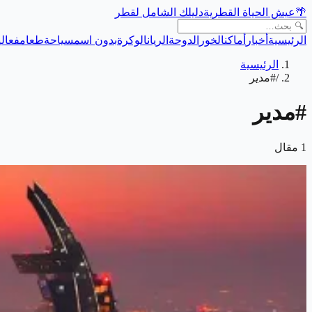
🌴
عيش الحياة القطرية
دليلك الشامل لقطر
الرئيسية
أخبار
أماكن
الخور
الدوحة
الريان
الوكرة
بدون اسم
سياحة
طعام
فعالي
الرئيسية
/
#مدير
#
مدير
1
مقال