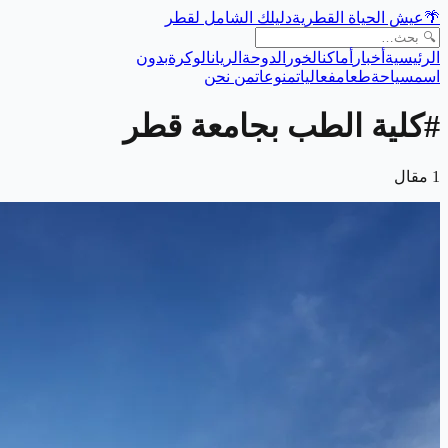
🌴
عيش الحياة القطرية
دليلك الشامل لقطر
الرئيسية
أخبار
أماكن
الخور
الدوحة
الريان
الوكرة
بدون
اسم
سياحة
طعام
فعاليات
منوعات
من نحن
#
كلية الطب بجامعة قطر
1
مقال