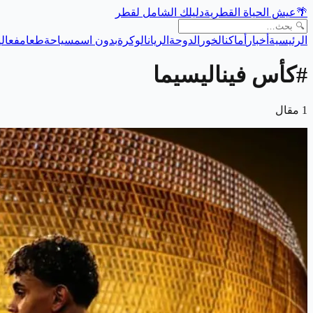
🌴
عيش الحياة القطرية
دليلك الشامل لقطر
الرئيسية
أخبار
أماكن
الخور
الدوحة
الريان
الوكرة
بدون اسم
سياحة
طعام
فعالي
#
كأس فيناليسيما
1
مقال