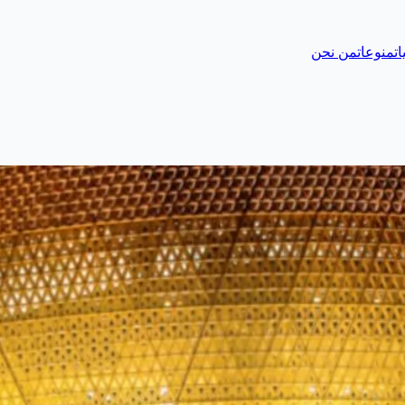
ات
منوعات
من نحن