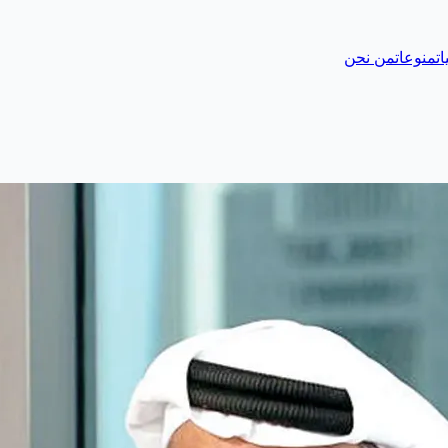
ات
منوعات
من نحن