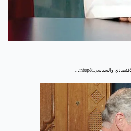
صادي والسياسي.&nbsp;…