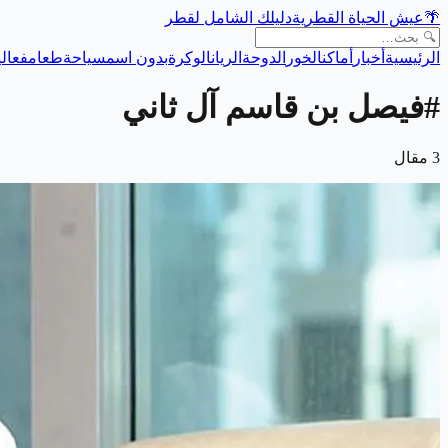
🌴
عيش الحياة القطرية
دليلك الشامل لقطر
الرئيسية
أخبار
أماكن
الخور
الدوحة
الريان
الوكرة
بدون اسم
سياحة
طعام
فعالي
#
فيصل بن قاسم آل ثاني
3
مقال