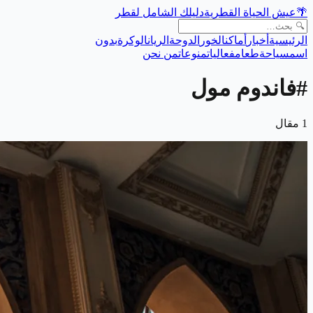
🌴
عيش الحياة القطرية
دليلك الشامل لقطر
الرئيسية
أخبار
أماكن
الخور
الدوحة
الريان
الوكرة
بدون
اسم
سياحة
طعام
فعاليات
منوعات
من نحن
#
فاندوم مول
1
مقال