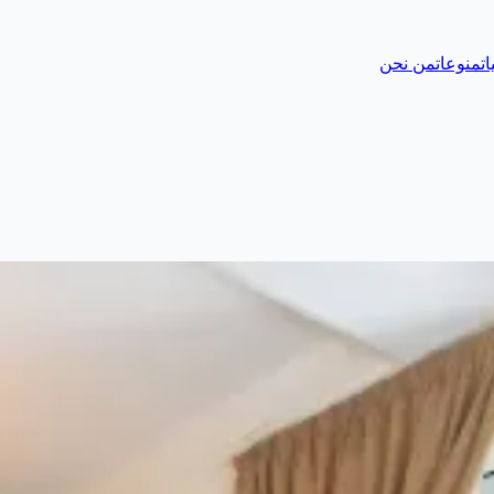
ات
منوعات
من نحن