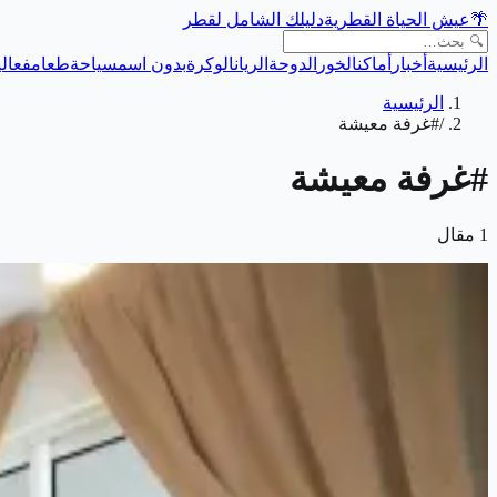
🌴
عيش الحياة القطرية
دليلك الشامل لقطر
الرئيسية
أخبار
أماكن
الخور
الدوحة
الريان
الوكرة
بدون اسم
سياحة
طعام
فعالي
الرئيسية
/
#غرفة معيشة
#
غرفة معيشة
1
مقال