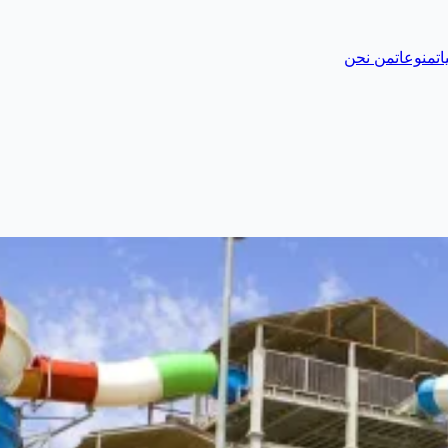
ات
منوعات
من نحن