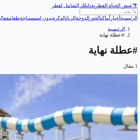
🌴
عيش الحياة القطرية
دليلك الشامل لقطر
الرئيسية
أخبار
أماكن
الخور
الدوحة
الريان
الوكرة
بدون اسم
سياحة
طعام
فعالي
الرئيسية
/
#عطلة نهاية
#
عطلة نهاية
1
مقال