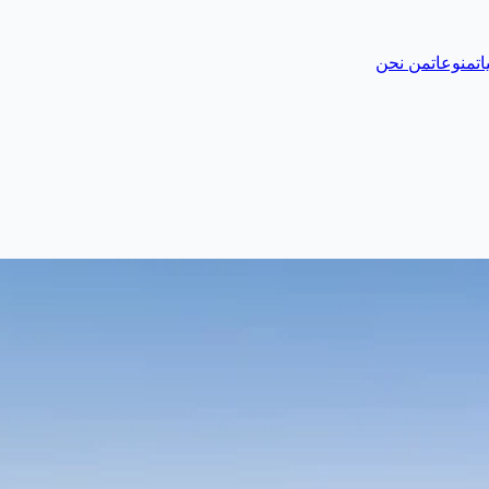
ات
منوعات
من نحن