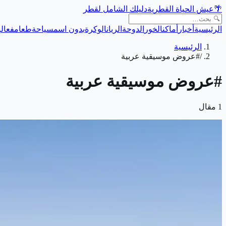
🌴
عيش الحياة القطرية
دليلك الشامل لقطر
الرئيسية
أخبار
أماكن
الخور
الدوحة
الريان
الوكرة
بدون اسم
سياحة
طعام
فعالي
الرئيسية
/
#عروض موسيقية عربية
#
عروض موسيقية عربية
1
مقال