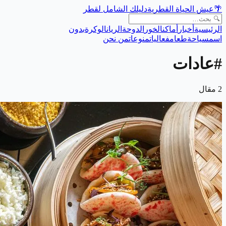
🌴
عيش الحياة القطرية
دليلك الشامل لقطر
الرئيسية
أخبار
أماكن
الخور
الدوحة
الريان
الوكرة
بدون
اسم
سياحة
طعام
فعاليات
منوعات
من نحن
#
عادات
2
مقال