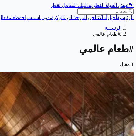
🌴
عيش الحياة القطرية
دليلك الشامل لقطر
الرئيسية
أخبار
أماكن
الخور
الدوحة
الريان
الوكرة
بدون اسم
سياحة
طعام
فعالي
الرئيسية
/
#طعام عالمي
#
طعام عالمي
1
مقال