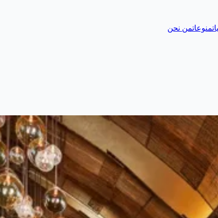
ات
منوعات
من نحن