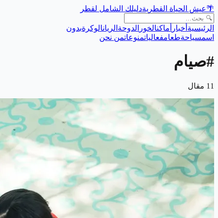
🌴
عيش الحياة القطرية
دليلك الشامل لقطر
الرئيسية
أخبار
أماكن
الخور
الدوحة
الريان
الوكرة
بدون
اسم
سياحة
طعام
فعاليات
منوعات
من نحن
#
صيام
11
مقال