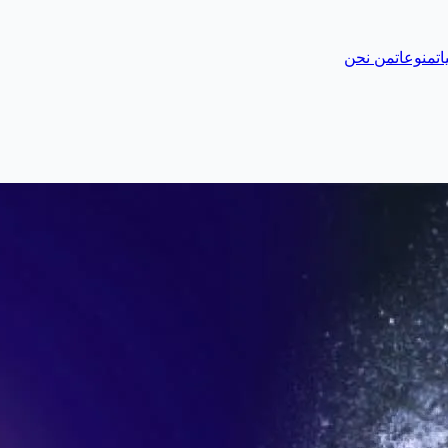
ات
منوعات
من نحن