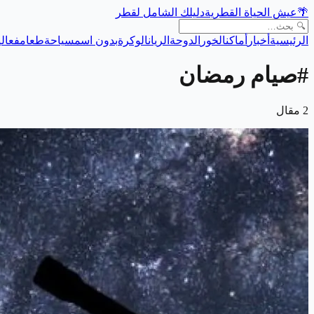
🌴
عيش الحياة القطرية
دليلك الشامل لقطر
الرئيسية
أخبار
أماكن
الخور
الدوحة
الريان
الوكرة
بدون اسم
سياحة
طعام
فعالي
#
صيام رمضان
2
مقال