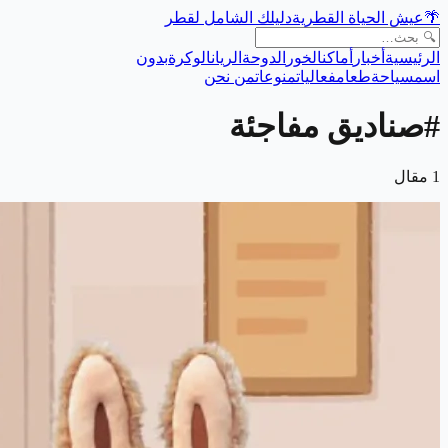
🌴
عيش الحياة القطرية
دليلك الشامل لقطر
الرئيسية
أخبار
أماكن
الخور
الدوحة
الريان
الوكرة
بدون
اسم
سياحة
طعام
فعاليات
منوعات
من نحن
#
صناديق مفاجئة
1
مقال