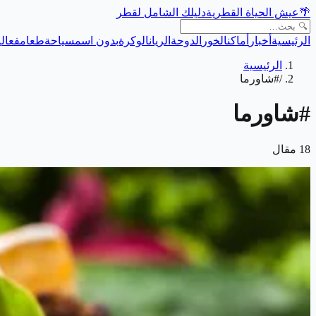
🌴
عيش الحياة القطرية
دليلك الشامل لقطر
الرئيسية
أخبار
أماكن
الخور
الدوحة
الريان
الوكرة
بدون اسم
سياحة
طعام
فعالي
الرئيسية
/
#شاورما
#
شاورما
18
مقال