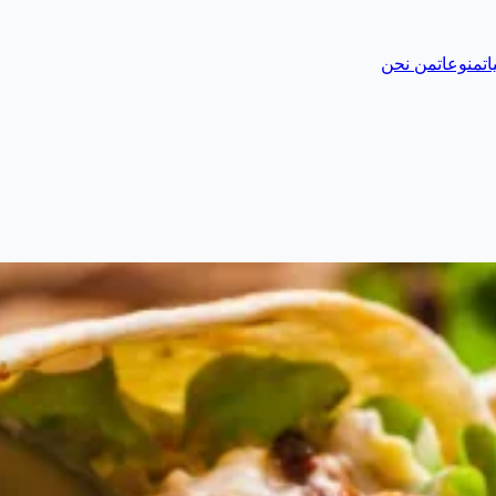
ات
منوعات
من نحن