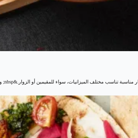
لميزانيات، سواء للمقيمين أو الزوار.&nbsp; وتنتشر الخيارات الاقتصادية بشكل…