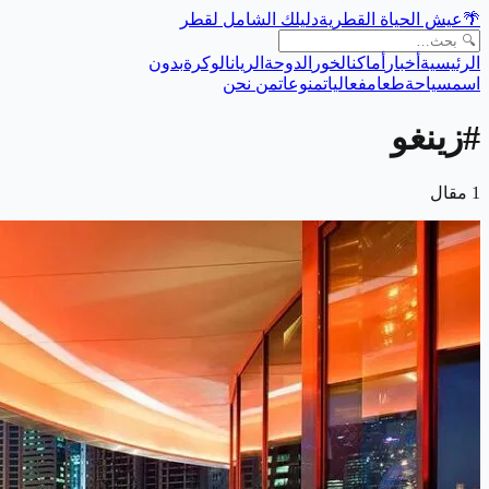
🌴
عيش الحياة القطرية
دليلك الشامل لقطر
الرئيسية
أخبار
أماكن
الخور
الدوحة
الريان
الوكرة
بدون
اسم
سياحة
طعام
فعاليات
منوعات
من نحن
#
زينغو
1
مقال