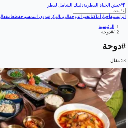
🌴
عيش الحياة القطرية
دليلك الشامل لقطر
الرئيسية
أخبار
أماكن
الخور
الدوحة
الريان
الوكرة
بدون اسم
سياحة
طعام
فعالي
الرئيسية
/
#دوحة
#
دوحة
58
مقال