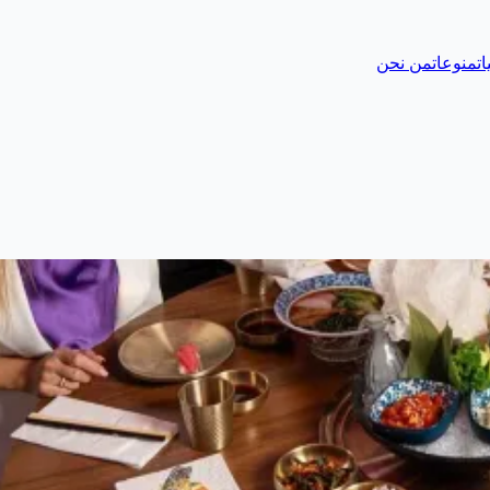
ات
منوعات
من نحن