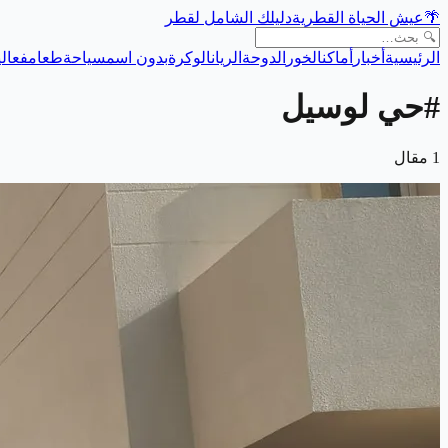
🌴
عيش الحياة القطرية
دليلك الشامل لقطر
الرئيسية
أخبار
أماكن
الخور
الدوحة
الريان
الوكرة
بدون اسم
سياحة
طعام
فعالي
#
حي لوسيل
1
مقال