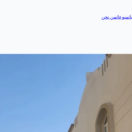
ات
منوعات
من نحن