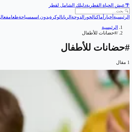
🌴
عيش الحياة القطرية
دليلك الشامل لقطر
الرئيسية
أخبار
أماكن
الخور
الدوحة
الريان
الوكرة
بدون اسم
سياحة
طعام
فعالي
الرئيسية
/
#حضانات للأطفال
#
حضانات للأطفال
1
مقال