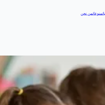
ات
منوعات
من نحن