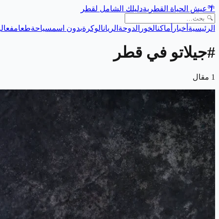
🌴
عيش الحياة القطرية
دليلك الشامل لقطر
الرئيسية
أخبار
أماكن
الخور
الدوحة
الريان
الوكرة
بدون اسم
سياحة
طعام
فعالي
#
جيلاتو في قطر
1
مقال