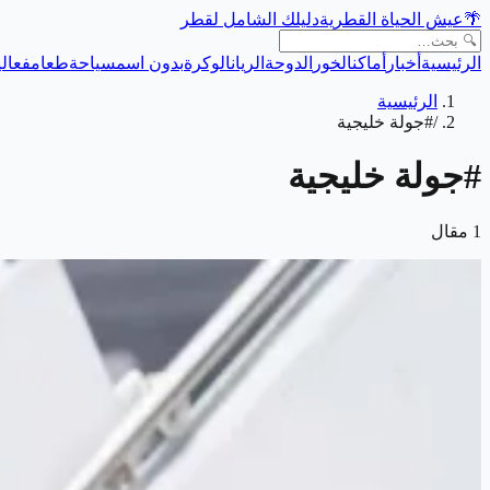
🌴
عيش الحياة القطرية
دليلك الشامل لقطر
الرئيسية
أخبار
أماكن
الخور
الدوحة
الريان
الوكرة
بدون اسم
سياحة
طعام
فعالي
الرئيسية
/
#جولة خليجية
#
جولة خليجية
1
مقال