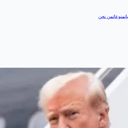
ات
منوعات
من نحن