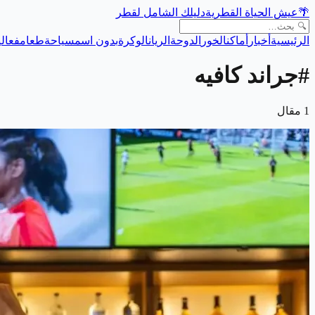
🌴
عيش الحياة القطرية
دليلك الشامل لقطر
الرئيسية
أخبار
أماكن
الخور
الدوحة
الريان
الوكرة
بدون اسم
سياحة
طعام
فعالي
#
جراند كافيه
1
مقال