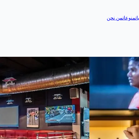
ات
منوعات
من نحن