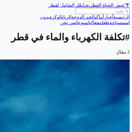
🌴
عيش الحياة القطرية
دليلك الشامل لقطر
الرئيسية
أخبار
أماكن
الخور
الدوحة
الريان
الوكرة
بدون
اسم
سياحة
طعام
فعاليات
منوعات
من نحن
#
تكلفة الكهرباء والماء في قطر
2
مقال