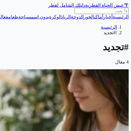
🌴
عيش الحياة القطرية
دليلك الشامل لقطر
الرئيسية
أخبار
أماكن
الخور
الدوحة
الريان
الوكرة
بدون اسم
سياحة
طعام
فعالي
الرئيسية
/
#تجديد
#
تجديد
4
مقال