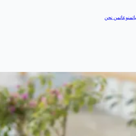
ات
منوعات
من نحن