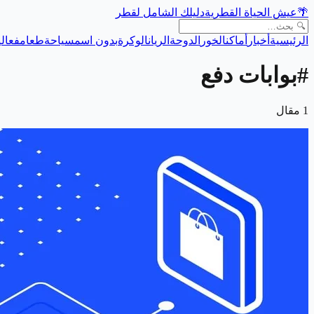
🌴
عيش الحياة القطرية
دليلك الشامل لقطر
الرئيسية
أخبار
أماكن
الخور
الدوحة
الريان
الوكرة
بدون اسم
سياحة
طعام
فعالي
#
بوابات دفع
1
مقال