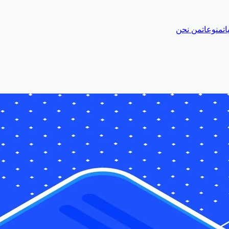
ات
منوعات
من نحن