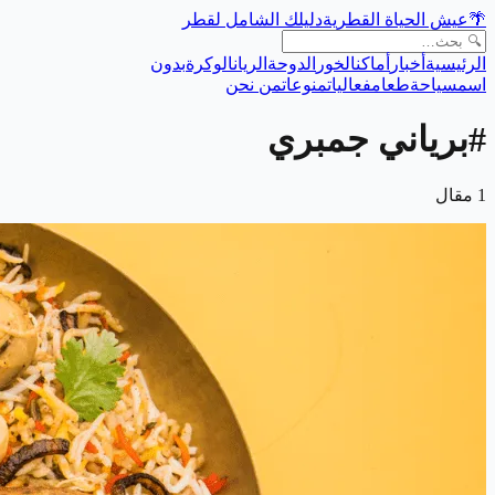
🌴
عيش الحياة القطرية
دليلك الشامل لقطر
الرئيسية
أخبار
أماكن
الخور
الدوحة
الريان
الوكرة
بدون
اسم
سياحة
طعام
فعاليات
منوعات
من نحن
#
برياني جمبري
1
مقال