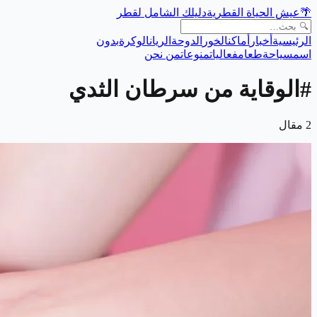
🌴
عيش الحياة القطرية
دليلك الشامل لقطر
الرئيسية
أخبار
أماكن
الخور
الدوحة
الريان
الوكرة
بدون
اسم
سياحة
طعام
فعاليات
منوعات
من نحن
#
الوقاية من سرطان الثدي
2
مقال