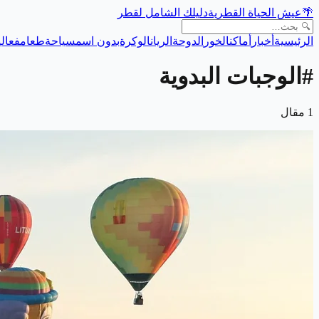
🌴
عيش الحياة القطرية
دليلك الشامل لقطر
الرئيسية
أخبار
أماكن
الخور
الدوحة
الريان
الوكرة
بدون اسم
سياحة
طعام
فعالي
#
الوجبات البدوية
1
مقال