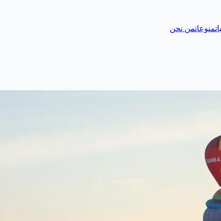
ات
منوعات
من نحن