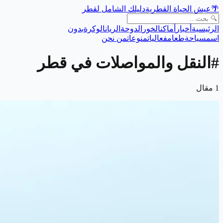
🌴
عيش الحياة القطرية
دليلك الشامل لقطر
الرئيسية
أخبار
أماكن
الخور
الدوحة
الريان
الوكرة
بدون
اسم
سياحة
طعام
فعاليات
منوعات
من نحن
#
النقل والمواصلات في قطر
1
مقال