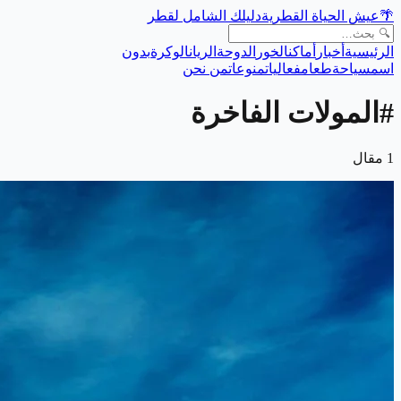
🌴
عيش الحياة القطرية
دليلك الشامل لقطر
الرئيسية
أخبار
أماكن
الخور
الدوحة
الريان
الوكرة
بدون
اسم
سياحة
طعام
فعاليات
منوعات
من نحن
#
المولات الفاخرة
1
مقال