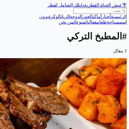
🌴
عيش الحياة القطرية
دليلك الشامل لقطر
الرئيسية
أخبار
أماكن
الخور
الدوحة
الريان
الوكرة
بدون
اسم
سياحة
طعام
فعاليات
منوعات
من نحن
#
المطبخ التركي
1
مقال