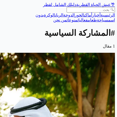
🌴
عيش الحياة القطرية
دليلك الشامل لقطر
الرئيسية
أخبار
أماكن
الخور
الدوحة
الريان
الوكرة
بدون
اسم
سياحة
طعام
فعاليات
منوعات
من نحن
#
المشاركة السياسية
1
مقال