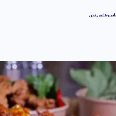
ات
منوعات
من نحن