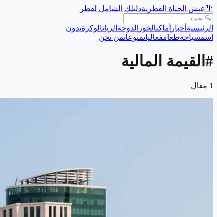
🌴
عيش الحياة القطرية
دليلك الشامل لقطر
الرئيسية
أخبار
أماكن
الخور
الدوحة
الريان
الوكرة
بدون
اسم
سياحة
طعام
فعاليات
منوعات
من نحن
#
القيمة المالية
1
مقال