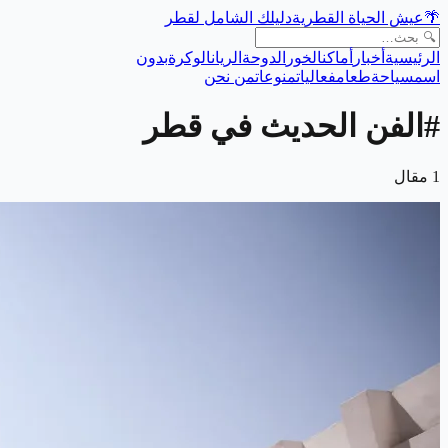
🌴
عيش الحياة القطرية
دليلك الشامل لقطر
الرئيسية
أخبار
أماكن
الخور
الدوحة
الريان
الوكرة
بدون
اسم
سياحة
طعام
فعاليات
منوعات
من نحن
#
الفن الحديث في قطر
1
مقال