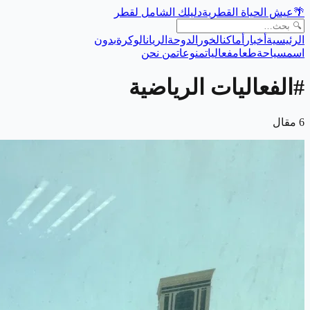
🌴
عيش الحياة القطرية
دليلك الشامل لقطر
الرئيسية
أخبار
أماكن
الخور
الدوحة
الريان
الوكرة
بدون
اسم
سياحة
طعام
فعاليات
منوعات
من نحن
#
الفعاليات الرياضية
6
مقال