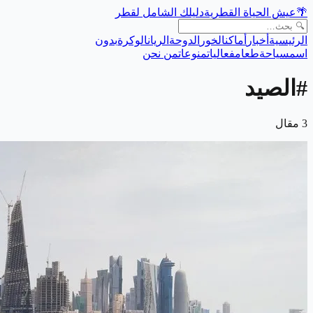
🌴
عيش الحياة القطرية
دليلك الشامل لقطر
الرئيسية
أخبار
أماكن
الخور
الدوحة
الريان
الوكرة
بدون
اسم
سياحة
طعام
فعاليات
منوعات
من نحن
#
الصيد
3
مقال