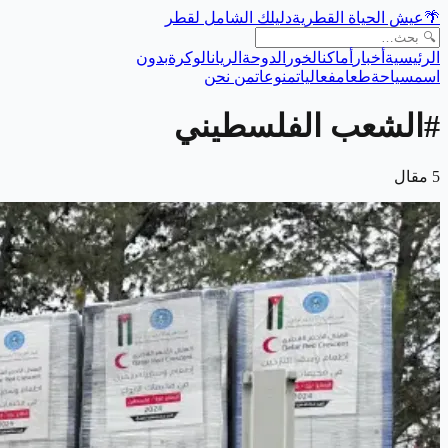
🌴
عيش الحياة القطرية
دليلك الشامل لقطر
الرئيسية
أخبار
أماكن
الخور
الدوحة
الريان
الوكرة
بدون
اسم
سياحة
طعام
فعاليات
منوعات
من نحن
#
الشعب الفلسطيني
5
مقال