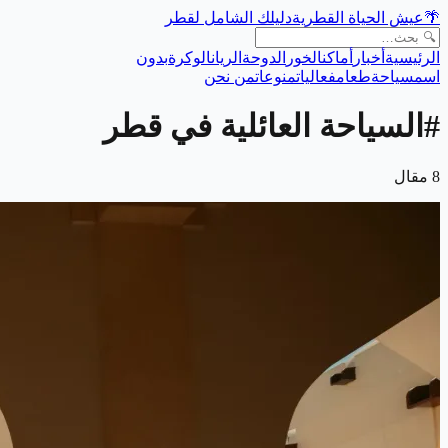
🌴
عيش الحياة القطرية
دليلك الشامل لقطر
الرئيسية
أخبار
أماكن
الخور
الدوحة
الريان
الوكرة
بدون
اسم
سياحة
طعام
فعاليات
منوعات
من نحن
#
السياحة العائلية في قطر
8
مقال