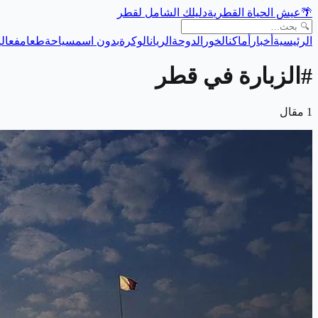
🌴
عيش الحياة القطرية
دليلك الشامل لقطر
الرئيسية
أخبار
أماكن
الخور
الدوحة
الريان
الوكرة
بدون اسم
سياحة
طعام
فعالي
#
الزبارة في قطر
1
مقال