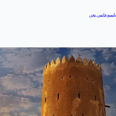
ات
منوعات
من نحن