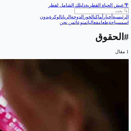
🌴
عيش الحياة القطرية
دليلك الشامل لقطر
الرئيسية
أخبار
أماكن
الخور
الدوحة
الريان
الوكرة
بدون
اسم
سياحة
طعام
فعاليات
منوعات
من نحن
#
الحقوق
1
مقال