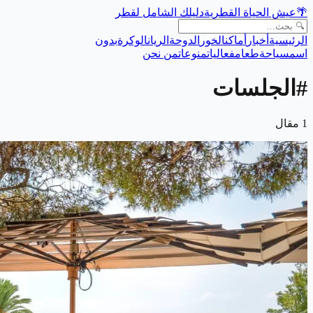
🌴
عيش الحياة القطرية
دليلك الشامل لقطر
الرئيسية
أخبار
أماكن
الخور
الدوحة
الريان
الوكرة
بدون
اسم
سياحة
طعام
فعاليات
منوعات
من نحن
#
الجلسات
1
مقال